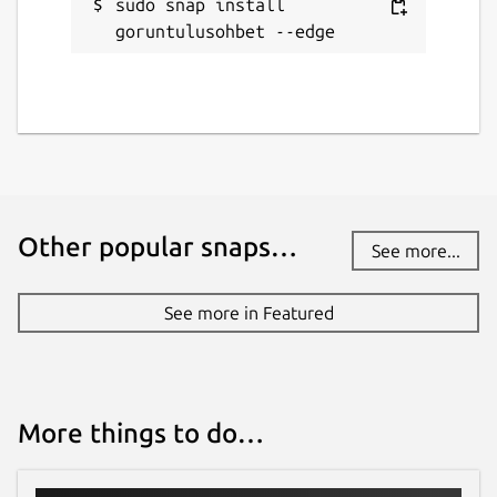
sudo snap install 
goruntulusohbet
goruntulusohbet --edge
License
AFL-3.0
Last updated
25 November 2022 -
latest/edge
Other popular snaps…
See more...
This snap hasn't been updated in a
See more in Featured
while. It might be unmaintained and
have stability or security issues.
Websites
More things to do…
play.google.com