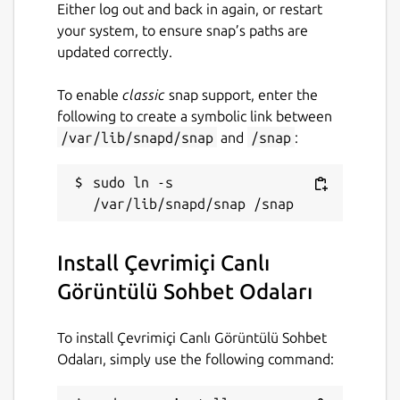
Either log out and back in again, or restart
kültürler tanımak veya sadece keyifli vakit
your system, to ensure snap’s paths are
geçirmek için bu dinamik dünyayı tercih
updated correctly.
ediyor.
Görüntülü sohbet ve onun getirdiği zengin
To enable
classic
snap support, enter the
varyasyonlar, mesafeleri anlamsız kılarak
following to create a symbolic link between
dünyayı küçük bir küresel köy haline
/var/lib/snapd/snap
and
/snap
:
getiriyor. İster yeni insanlarla tanışıp
ufkunuzu genişletmek, ister eski dostlarınızla
sudo ln -s 
hasret gidermek isteyin; bu teknoloji size her
zaman en canlı çözümü sunuyor. Doğru
platformu seçerek ve güvenlik kurallarına
Install Çevrimiçi Canlı
dikkat ederek, siz de bu dinamik dijital
dünyanın keyfini çıkarabilir, hayatınıza
Görüntülü Sohbet Odaları
yepyeni renkler katabilirsiniz. Ekranın diğer
tarafında sizi bekleyen binlerce hikayeye
To install Çevrimiçi Canlı Görüntülü Sohbet
ortak olmak için tek bir tık yeterli!
Odaları, simply use the following command:
Package name
Details for Çevrimiçi Canlı