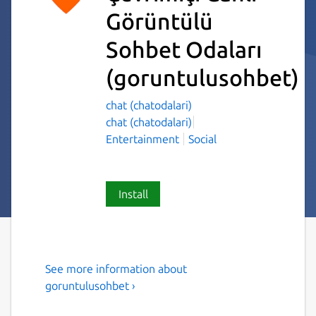
Görüntülü
Sohbet Odaları
(goruntulusohbet)
chat (chatodalari)
chat (chatodalari)
Entertainment
Social
Install
See more information about
Görüntülü Sohbet Canlı
goruntulusohbet ›
Çevrimiçi Rastgele Random