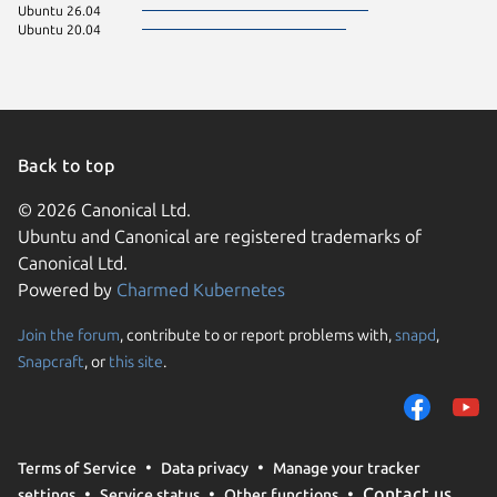
Ubuntu 26.04
Ubuntu 20.04
Back to top
© 2026 Canonical Ltd.
Ubuntu and Canonical are registered trademarks of
Canonical Ltd.
Powered by
Charmed Kubernetes
Join the forum
, contribute to or report problems with,
snapd
,
We use cookies and sim
Snapcraft
, or
this site
.
visitors and remember 
them to measure campa
traffic on our websites.
consent to the use of 
Terms of Service
Data privacy
Manage your tracker
trusted third parties. F
Contact us
settings
Service status
Other functions